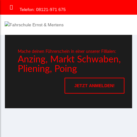
Telefon: 08121-971 675
Mache deinen Führerschein in einer unserer Fillialen:
Anzing, Markt Schwaben,
Pliening, Poing
JETZT ANMELDEN!