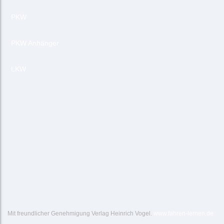
PKW
PKW Anhänger
LKW
Mit freundlicher Genehmigung Verlag Heinrich Vogel.
www.fahren-lernen.de