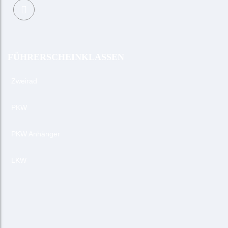
FÜHRERSCHEINKLASSEN
Zweirad
PKW
PKW Anhänger
LKW