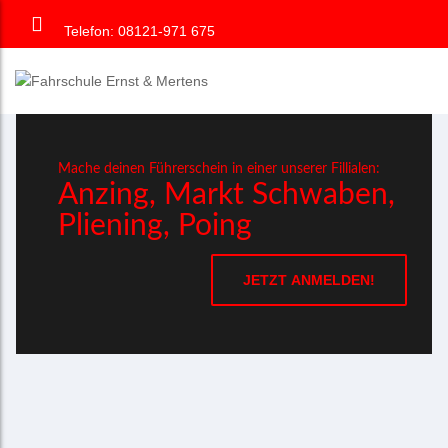
Telefon: 08121-971 675
Mache deinen Führerschein in einer unserer Fillialen:
Anzing, Markt Schwaben,
Pliening, Poing
JETZT ANMELDEN!