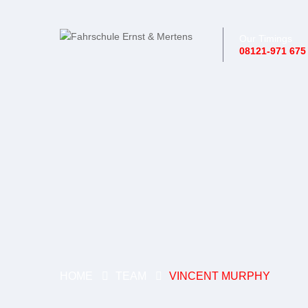
Our Timings
08121-971 675
HOME
TEAM
VINCENT MURPHY