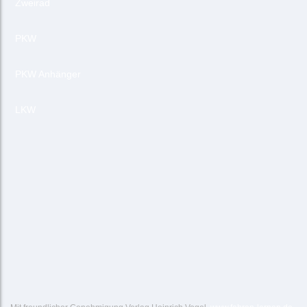
Zweirad
PKW
PKW Anhänger
LKW