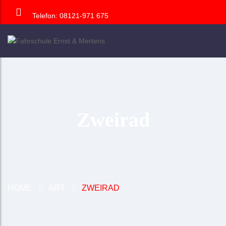
Telefon: 08121-971 675
Zweirad
HOME
ART
ZWEIRAD