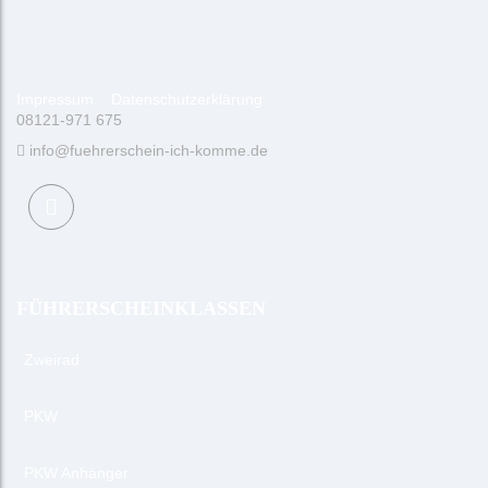
Impressum
Datenschutzerklärung
08121-971 675
info@fuehrerschein-ich-komme.de
FÜHRERSCHEINKLASSEN
Zweirad
PKW
PKW Anhänger