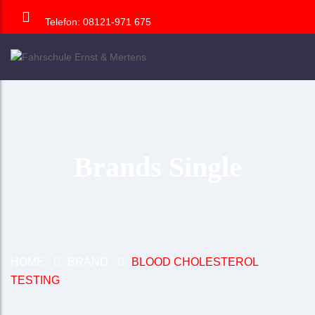
Telefon: 08121-971 675
Brands Single
HOME
BRAND
BLOOD CHOLESTEROL
TESTING